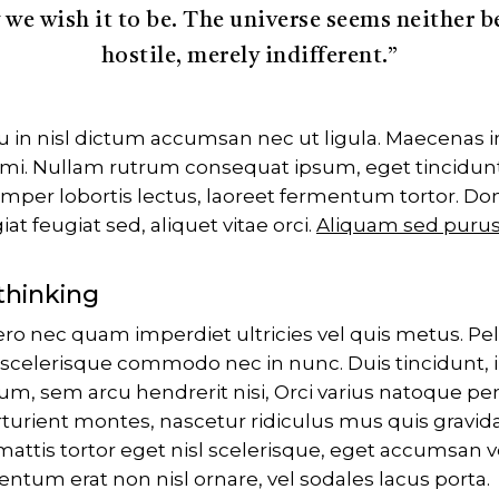
we wish it to be. The universe seems neither 
hostile, merely indifferent.”
u in nisl dictum accumsan nec ut ligula. Maecenas in
 mi. Nullam rutrum consequat ipsum, eget tincidunt 
per lobortis lectus, laoreet fermentum tortor. Done
at feugiat sed, aliquet vitae orci.
Aliquam sed purus
thinking
ero nec quam imperdiet ultricies vel quis metus. Pe
 scelerisque commodo nec in nunc. Duis tincidunt, 
dum, sem arcu hendrerit nisi, Orci varius natoque pe
turient montes, nascetur ridiculus mus quis gravid
i mattis tortor eget nisl scelerisque, eget accumsan 
tum erat non nisl ornare, vel sodales lacus porta.