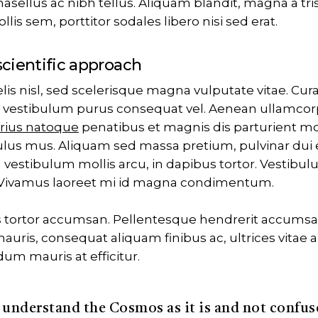
Phasellus ac nibh tellus. Aliquam blandit, magna a tri
is sem, porttitor sodales libero nisi sed erat.
scientific approach
lis nisl, sed scelerisque magna vulputate vitae. Cura
t vestibulum purus consequat vel. Aenean ullamcor
arius natoque
penatibus et magnis dis parturient m
ulus mus. Aliquam sed massa pretium, pulvinar dui e
vestibulum mollis arcu, in dapibus tortor. Vestibul
. Vivamus laoreet mi id magna condimentum.
s tortor accumsan. Pellentesque hendrerit accumsan
uris, consequat aliquam finibus ac, ultrices vitae a
dum mauris at efficitur.
understand the Cosmos as it is and not confuse