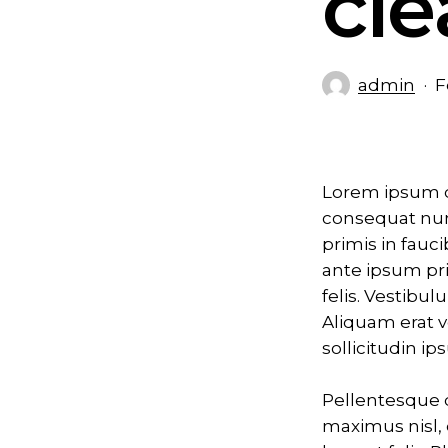
cl
admin
F
Lorem ipsum d
consequat nun
primis in fauc
ante ipsum pri
felis. Vestibul
Aliquam erat v
sollicitudin ip
Pellentesque q
maximus nisl,