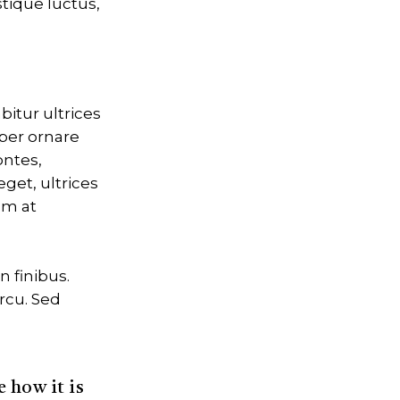
stique luctus,
bitur ultrices
per ornare
ontes,
get, ultrices
um at
 finibus.
rcu. Sed
 how it is