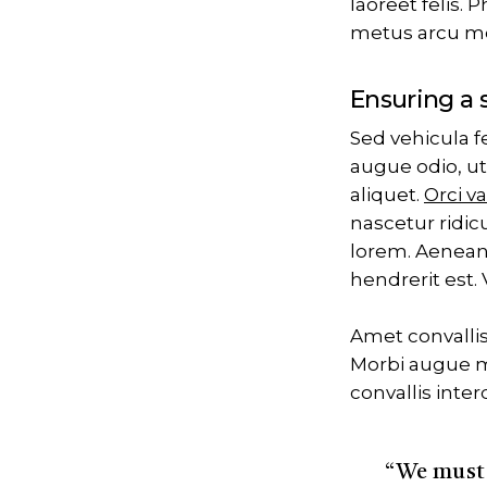
laoreet felis. 
metus arcu moll
Ensuring a 
Sed vehicula fe
augue odio, u
aliquet.
Orci v
nascetur ridic
lorem. Aenean 
hendrerit est
Amet convalli
Morbi augue ma
convallis inter
“We must 