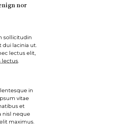
benign nor
 sollicitudin
dui lacinia ut.
c lectus elit,
 lectus
.
llentesque in
ipsum vitae
natibus et
a nisl neque
velit maximus.