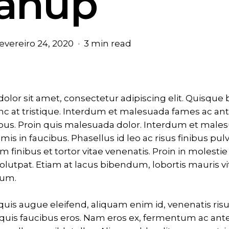
eanup
evereiro 24, 2020
3 min read
olor sit amet, consectetur adipiscing elit. Quisqu
c at tristique. Interdum et malesuada fames ac an
ibus. Proin quis malesuada dolor. Interdum et male
mis in faucibus. Phasellus id leo ac risus finibus pul
um finibus et tortor vitae venenatis. Proin in molesti
olutpat. Etiam at lacus bibendum, lobortis mauris vi
sum.
uis augue eleifend, aliquam enim id, venenatis risu
 quis faucibus eros. Nam eros ex, fermentum ac an