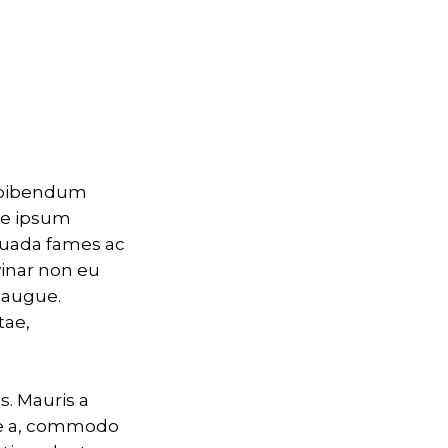
e bibendum
te ipsum
suada fames ac
vinar non eu
e augue.
tae,
s. Mauris a
te a, commodo