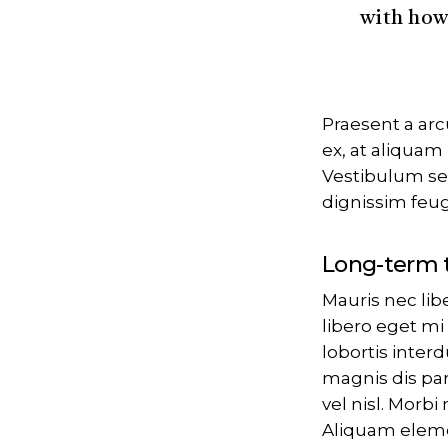
with how 
Praesent a arc
ex, at aliquam
Vestibulum sem
dignissim feugi
Long-term 
Mauris nec lib
libero eget mi
lobortis inter
magnis dis par
vel nisl. Morb
Aliquam elemen